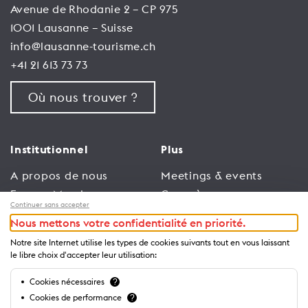
Avenue de Rhodanie 2 – CP 975
1001 Lausanne – Suisse
info@lausanne-tourisme.ch
+41 21 613 73 73
Où nous trouver ?
Institutionnel
Plus
A propos de nous
Meetings & events
Espace Membres
Congrès
Continuer sans accepter
Emploi
Trade
Nous mettons votre confidentialité en priorité.
Conditions générales
Espace Médias
Notre site Internet utilise les types de cookies suivants tout en vous laissant
d’utilisation
Annonceurs
le libre choix d'accepter leur utilisation:
Politique de
Brochures et guides
Cookies nécessaires
?
confidentialité
Cookies de performance
?