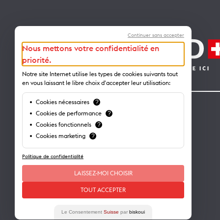
Continuer sans accepter
Nous mettons votre confidentialité en
priorité.
Notre site Internet utilise les types de cookies suivants tout
en vous laissant le libre choix d'accepter leur utilisation:
Cookies nécessaires
?
Contact
Cookies de performance
?
Cookies fonctionnels
?
Lausanne Tourisme – administration
Cookies marketing
?
Avenue de Rhodanie 2 – CP 975
1001 Lausanne – Suisse
Politique de confidentialité
info@lausanne-tourisme.ch
LAISSEZ-MOI CHOISIR
+41 21 613 73 73
TOUT ACCEPTER
Où nous trouver ?
Le Consentement
Suisse
par
biskoui