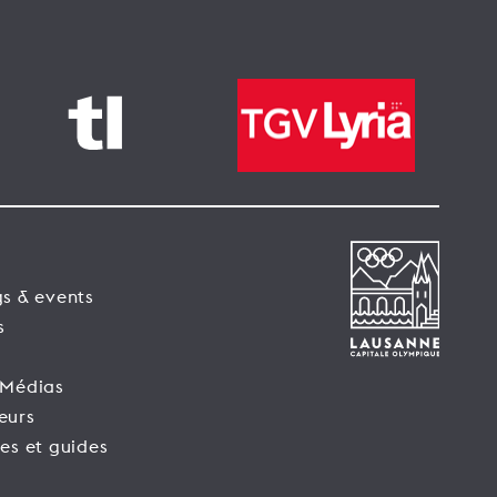
s & events
s
 Médias
eurs
es et guides