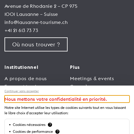
Avenue de Rhodanie 2 – CP 975
1001 Lausanne – Suisse
info@lausanne-tourisme.ch
+41 21 613 73 73
Où nous trouver ?
Institutionnel
Plus
A propos de nous
Meetings & events
Espace Membres
Congrès
Continuer sans accepter
Emploi
Trade
Nous mettons votre confidentialité en priorité.
Conditions générales
Espace Médias
Notre site Internet utilise les types de cookies suivants tout en vous laissant
d’utilisation
Annonceurs
le libre choix d'accepter leur utilisation:
Politique de
Brochures et guides
Cookies nécessaires
?
confidentialité
Cookies de performance
?