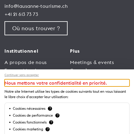
info@lausanne-tourisme.ch
+41 21 613 73 73
Où nous trouver ?
Institutionnel
Plus
A propos de nous
Meetings & events
Espace Membres
Congrès
Continuer sans accepter
Emploi
Trade
Nous mettons votre confidentialité en priorité.
Conditions générales
Espace Médias
Notre site Internet utilise les types de cookies suivants tout en vous laissant
d’utilisation
Annonceurs
le libre choix d'accepter leur utilisation:
Politique de
Brochures et guides
Cookies nécessaires
?
confidentialité
Cookies de performance
?
Cookies fonctionnels
?
Cookies marketing
?