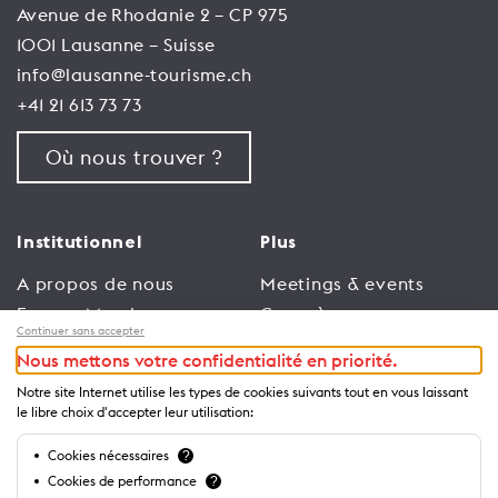
Avenue de Rhodanie 2 – CP 975
1001 Lausanne – Suisse
info@lausanne-tourisme.ch
+41 21 613 73 73
Où nous trouver ?
Institutionnel
Plus
A propos de nous
Meetings & events
Espace Membres
Congrès
Continuer sans accepter
Emploi
Trade
Nous mettons votre confidentialité en priorité.
Conditions générales
Espace Médias
Notre site Internet utilise les types de cookies suivants tout en vous laissant
d’utilisation
Annonceurs
le libre choix d'accepter leur utilisation:
Politique de
Brochures et guides
Cookies nécessaires
?
confidentialité
Cookies de performance
?