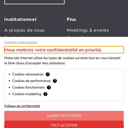
Institutionnel
Plus
A propos de nous
Meetings & events
Espace Membres
Congrès
Continuer sans accepter
Emploi
Trade
Nous mettons votre confidentialité en priorité.
Conditions générales
Espace Médias
Notre site Internet utilise les types de cookies suivants tout en vous laissant
d’utilisation
Annonceurs
le libre choix d'accepter leur utilisation:
Politique de
Brochures et guides
Cookies nécessaires
?
confidentialité
Cookies de performance
?
Cookies fonctionnels
?
Cookies marketing
?
Politique de confidentialité
LAISSEZ-MOI CHOISIR
TOUT ACCEPTER