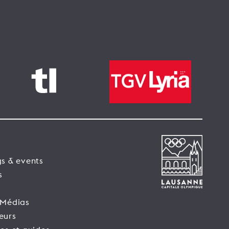
s & events
s
 Médias
eurs