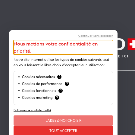
Continuer sans accepter
Nous mettons votre confidentialité en
priorité.
Notre site Internet utilise les types de cookies suivants tout
en vous laissant le libre choix d'accepter leur utilisation:
Cookies nécessaires
?
Contact
Cookies de performance
?
Cookies fonctionnels
?
Lausanne Tourisme – administration
Cookies marketing
?
Avenue de Rhodanie 2 – CP 975
Politique de confidentialité
1001 Lausanne – Suisse
info@lausanne-tourisme.ch
LAISSEZ-MOI CHOISIR
+41 21 613 73 73
TOUT ACCEPTER