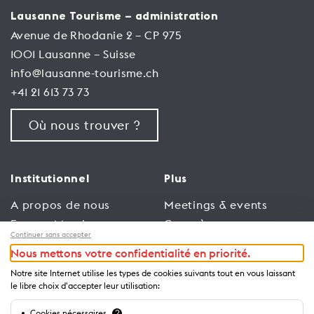
Lausanne Tourisme – administration
Avenue de Rhodanie 2 – CP 975
1001 Lausanne – Suisse
info@lausanne-tourisme.ch
+41 21 613 73 73
Où nous trouver ?
Institutionnel
Plus
A propos de nous
Meetings & events
Espace Membres
Congrès
Continuer sans accepter
Emploi
Trade
Nous mettons votre confidentialité en priorité.
Conditions générales
Espace Médias
Notre site Internet utilise les types de cookies suivants tout en vous laissant
d’utilisation
Annonceurs
le libre choix d'accepter leur utilisation:
Politique de
Brochures et guides
Cookies nécessaires
?