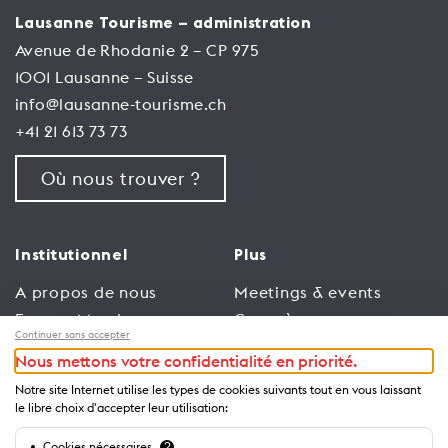
Lausanne Tourisme – administration
Avenue de Rhodanie 2 – CP 975
1001 Lausanne – Suisse
info@lausanne-tourisme.ch
+41 21 613 73 73
Où nous trouver ?
Institutionnel
Plus
A propos de nous
Meetings & events
Espace Membres
Congrès
Continuer sans accepter
Emploi
Trade
Nous mettons votre confidentialité en priorité.
Conditions générales
Espace Médias
Notre site Internet utilise les types de cookies suivants tout en vous laissant
d’utilisation
Annonceurs
le libre choix d'accepter leur utilisation:
Politique de
Brochures et guides
Cookies nécessaires
?