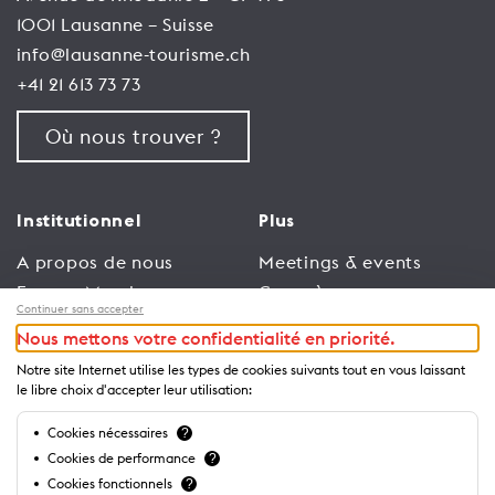
1001 Lausanne – Suisse
info@lausanne-tourisme.ch
+41 21 613 73 73
Où nous trouver ?
Institutionnel
Plus
A propos de nous
Meetings & events
Espace Membres
Congrès
Continuer sans accepter
Emploi
Trade
Nous mettons votre confidentialité en priorité.
Conditions générales
Espace Médias
Notre site Internet utilise les types de cookies suivants tout en vous laissant
d’utilisation
Annonceurs
le libre choix d'accepter leur utilisation:
Politique de
Brochures et guides
Cookies nécessaires
?
confidentialité
Cookies de performance
?
Cookies fonctionnels
?