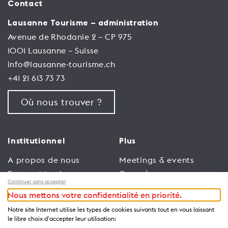
Contact
Lausanne Tourisme – administration
Avenue de Rhodanie 2 – CP 975
1001 Lausanne – Suisse
info@lausanne-tourisme.ch
+41 21 613 73 73
Où nous trouver ?
Institutionnel
Plus
A propos de nous
Meetings & events
Espace Membres
Congrès
Continuer sans accepter
Emploi
Trade
Nous mettons votre confidentialité en priorité.
Conditions générales
Espace Médias
Notre site Internet utilise les types de cookies suivants tout en vous laissant
d’utilisation
Annonceurs
le libre choix d'accepter leur utilisation: