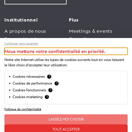
Institutionnel
Plus
A propos de nous
Meetings & events
Espace Membres
Congrès
Continuer sans accepter
Emploi
Trade
Nous mettons votre confidentialité en priorité.
Conditions générales
Espace Médias
Notre site Internet utilise les types de cookies suivants tout en vous laissant
d’utilisation
Annonceurs
le libre choix d'accepter leur utilisation:
Politique de
Brochures et guides
Cookies nécessaires
?
confidentialité
Cookies de performance
?
Cookies fonctionnels
?
Cookies marketing
?
Politique de confidentialité
LAISSEZ-MOI CHOISIR
TOUT ACCEPTER