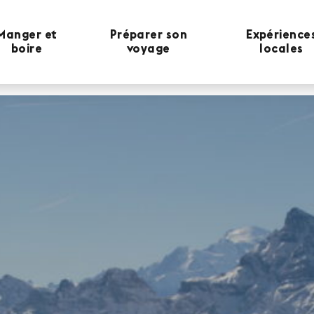
Manger et
Préparer son
Expérience
boire
voyage
locales