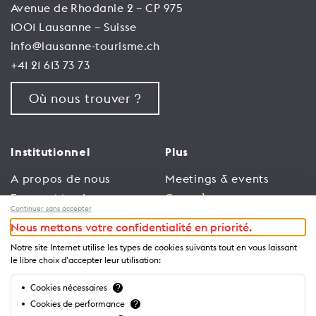
Avenue de Rhodanie 2 – CP 975
1001 Lausanne – Suisse
info@lausanne-tourisme.ch
+41 21 613 73 73
Où nous trouver ?
Institutionnel
Plus
A propos de nous
Meetings & events
Espace Membres
Congrès
Continuer sans accepter
Emploi
Trade
Nous mettons votre confidentialité en priorité.
Conditions générales
Espace Médias
Notre site Internet utilise les types de cookies suivants tout en vous laissant
d’utilisation
Annonceurs
le libre choix d'accepter leur utilisation:
Politique de
Brochures et guides
Cookies nécessaires
?
confidentialité
Cookies de performance
?