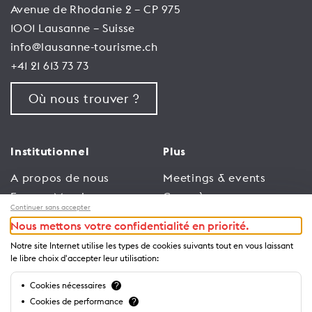
Avenue de Rhodanie 2 – CP 975
1001 Lausanne – Suisse
info@lausanne-tourisme.ch
+41 21 613 73 73
Où nous trouver ?
Institutionnel
Plus
A propos de nous
Meetings & events
Espace Membres
Congrès
Continuer sans accepter
Emploi
Trade
Nous mettons votre confidentialité en priorité.
Conditions générales
Espace Médias
Notre site Internet utilise les types de cookies suivants tout en vous laissant
d’utilisation
Annonceurs
le libre choix d'accepter leur utilisation:
Politique de
Brochures et guides
Cookies nécessaires
?
confidentialité
Cookies de performance
?