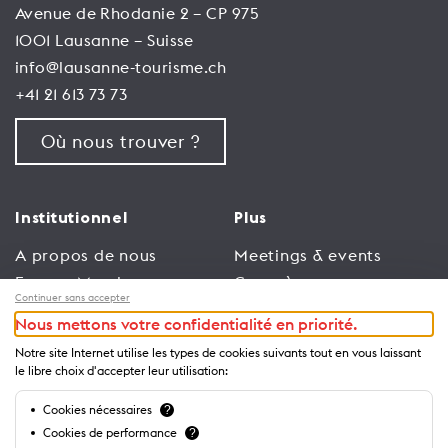
Avenue de Rhodanie 2 – CP 975
1001 Lausanne – Suisse
info@lausanne-tourisme.ch
+41 21 613 73 73
Où nous trouver ?
Institutionnel
Plus
A propos de nous
Meetings & events
Espace Membres
Congrès
Continuer sans accepter
Emploi
Trade
Nous mettons votre confidentialité en priorité.
Conditions générales
Espace Médias
Notre site Internet utilise les types de cookies suivants tout en vous laissant
d’utilisation
Annonceurs
le libre choix d'accepter leur utilisation:
Politique de
Brochures et guides
Cookies nécessaires
?
confidentialité
Cookies de performance
?