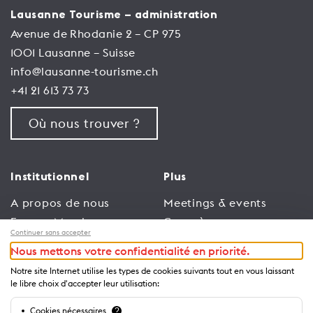
Lausanne Tourisme – administration
Avenue de Rhodanie 2 – CP 975
1001 Lausanne – Suisse
info@lausanne-tourisme.ch
+41 21 613 73 73
Où nous trouver ?
Institutionnel
Plus
A propos de nous
Meetings & events
Espace Membres
Congrès
Continuer sans accepter
Emploi
Trade
Nous mettons votre confidentialité en priorité.
Conditions générales
Espace Médias
Notre site Internet utilise les types de cookies suivants tout en vous laissant
d’utilisation
Annonceurs
le libre choix d'accepter leur utilisation:
Politique de
Brochures et guides
Cookies nécessaires
?