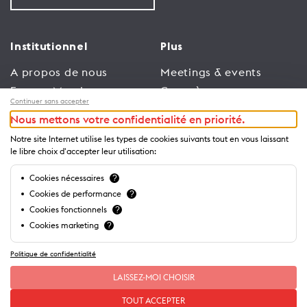
Institutionnel
Plus
A propos de nous
Meetings & events
Espace Membres
Congrès
Continuer sans accepter
Emploi
Trade
Nous mettons votre confidentialité en priorité.
Conditions générales
Espace Médias
Notre site Internet utilise les types de cookies suivants tout en vous laissant
d’utilisation
Annonceurs
le libre choix d'accepter leur utilisation:
Politique de
Brochures et guides
Cookies nécessaires
?
confidentialité
Cookies de performance
?
Cookies fonctionnels
?
Cookies marketing
?
Politique de confidentialité
LAISSEZ-MOI CHOISIR
TOUT ACCEPTER