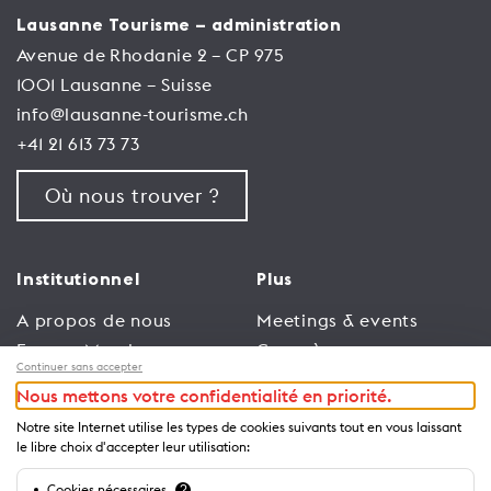
Lausanne Tourisme – administration
Avenue de Rhodanie 2 – CP 975
1001 Lausanne – Suisse
info@lausanne-tourisme.ch
+41 21 613 73 73
Où nous trouver ?
Institutionnel
Plus
A propos de nous
Meetings & events
Espace Membres
Congrès
Continuer sans accepter
Emploi
Trade
Nous mettons votre confidentialité en priorité.
Conditions générales
Espace Médias
Notre site Internet utilise les types de cookies suivants tout en vous laissant
d’utilisation
Annonceurs
le libre choix d'accepter leur utilisation:
Politique de
Brochures et guides
Cookies nécessaires
?