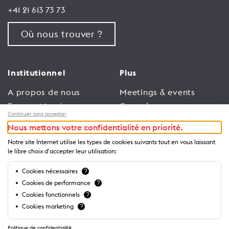
+41 21 613 73 73
Où nous trouver ?
Institutionnel
Plus
A propos de nous
Meetings & events
Espace Membres
Congrès
Continuer sans accepter
Emploi
Trade
Nous mettons votre confidentialité en priorité.
Conditions générales
Espace Médias
Notre site Internet utilise les types de cookies suivants tout en vous laissant
d’utilisation
Annonceurs
le libre choix d'accepter leur utilisation:
Politique de
Brochures et guides
Cookies nécessaires
?
confidentialité
Cookies de performance
?
Cookies fonctionnels
?
Cookies marketing
?
Politique de confidentialité