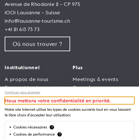
Avenue de Rhodanie 2 – CP 975
1001 Lausanne – Suisse
info@lausanne-tourisme.ch
+41 21 613 73 73
Où nous trouver ?
Institutionnel
Plus
A propos de nous
Meetings & events
Espace Membres
Congrès
Continuer sans accepter
Emploi
Trade
Nous mettons votre confidentialité en priorité.
Conditions générales
Espace Médias
Notre site Internet utilise les types de cookies suivants tout en vous laissant
d’utilisation
Annonceurs
le libre choix d'accepter leur utilisation:
Politique de
Brochures et guides
Cookies nécessaires
?
confidentialité
Cookies de performance
?