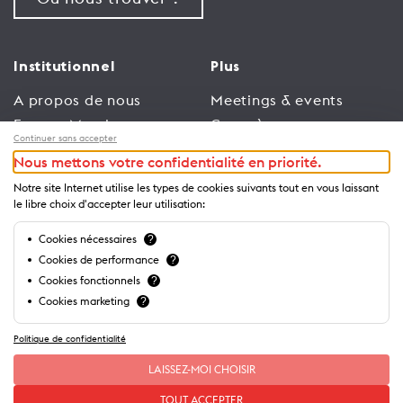
Institutionnel
Plus
A propos de nous
Meetings & events
Espace Membres
Congrès
Continuer sans accepter
Emploi
Trade
Nous mettons votre confidentialité en priorité.
Conditions générales
Espace Médias
Notre site Internet utilise les types de cookies suivants tout en vous laissant
d’utilisation
Annonceurs
le libre choix d'accepter leur utilisation:
Politique de
Brochures et guides
Cookies nécessaires
?
confidentialité
Cookies de performance
?
Cookies fonctionnels
?
Cookies marketing
?
Politique de confidentialité
LAISSEZ-MOI CHOISIR
TOUT ACCEPTER