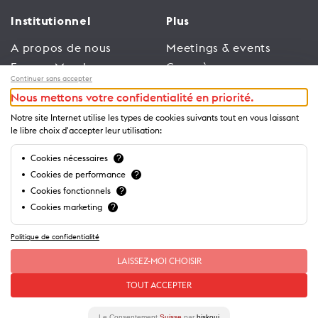
Institutionnel
Plus
A propos de nous
Meetings & events
Espace Membres
Congrès
Continuer sans accepter
Emploi
Trade
Nous mettons votre confidentialité en priorité.
Conditions générales
Espace Médias
Notre site Internet utilise les types de cookies suivants tout en vous laissant
d’utilisation
Annonceurs
le libre choix d'accepter leur utilisation:
Politique de
Brochures et guides
Cookies nécessaires
?
confidentialité
Cookies de performance
?
Cookies fonctionnels
?
Cookies marketing
?
Politique de confidentialité
LAISSEZ-MOI CHOISIR
TOUT ACCEPTER
Le Consentement
Suisse
par
biskoui