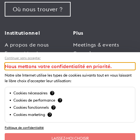
Où nous trouver ?
Institutionnel
Plus
A propos de nous
Meetings & events
Espace Membres
Congrès
Continuer sans accepter
Emploi
Trade
Nous mettons votre confidentialité en priorité.
Conditions générales
Espace Médias
Notre site Internet utilise les types de cookies suivants tout en vous laissant
d’utilisation
Annonceurs
le libre choix d'accepter leur utilisation:
Politique de
Brochures et guides
Cookies nécessaires
?
confidentialité
Cookies de performance
?
Cookies fonctionnels
?
Cookies marketing
?
Politique de confidentialité
LAISSEZ-MOI CHOISIR