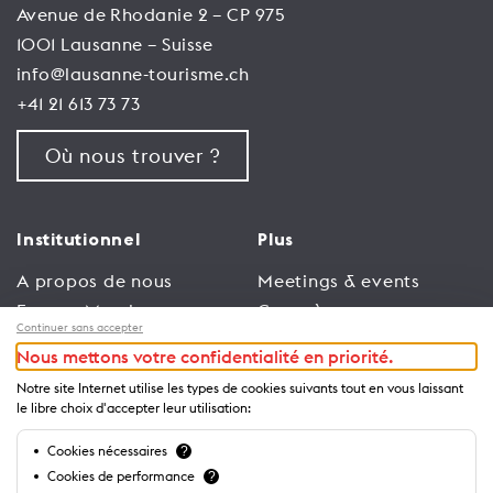
Avenue de Rhodanie 2 – CP 975
1001 Lausanne – Suisse
info@lausanne-tourisme.ch
+41 21 613 73 73
Où nous trouver ?
Institutionnel
Plus
A propos de nous
Meetings & events
Espace Membres
Congrès
Continuer sans accepter
Emploi
Trade
Nous mettons votre confidentialité en priorité.
Conditions générales
Espace Médias
Notre site Internet utilise les types de cookies suivants tout en vous laissant
d’utilisation
Annonceurs
le libre choix d'accepter leur utilisation:
Politique de
Brochures et guides
Cookies nécessaires
?
confidentialité
Cookies de performance
?