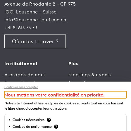
Avenue de Rhodanie 2 – CP 975
1001 Lausanne – Suisse
info@lausanne-tourisme.ch
+41 21 613 73 73
Où nous trouver ?
Institutionnel
Plus
A propos de nous
Meetings & events
Espace Membres
Congrès
Continuer sans accepter
Emploi
Trade
Nous mettons votre confidentialité en priorité.
Conditions générales
Espace Médias
Notre site Internet utilise les types de cookies suivants tout en vous laissant
d’utilisation
Annonceurs
le libre choix d'accepter leur utilisation:
Politique de
Brochures et guides
Cookies nécessaires
?
confidentialité
Cookies de performance
?