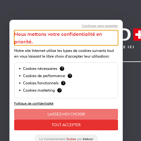
Continuer sans accepter
Nous mettons votre confidentialité en
priorité.
Notre site Internet utilise les types de cookies suivants tout
en vous laissant le libre choix d'accepter leur utilisation:
Cookies nécessaires
?
Contact
Cookies de performance
?
Cookies fonctionnels
?
Lausanne Tourisme – administration
Cookies marketing
?
Avenue de Rhodanie 2 – CP 975
Politique de confidentialité
1001 Lausanne – Suisse
info@lausanne-tourisme.ch
LAISSEZ-MOI CHOISIR
+41 21 613 73 73
TOUT ACCEPTER
Où nous trouver ?
Le Consentement
Suisse
par
biskoui