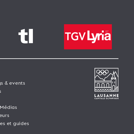
s & events
s
 Médias
eurs
es et guides