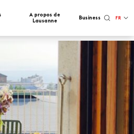
s
A propos de
Business
FR
Lausanne