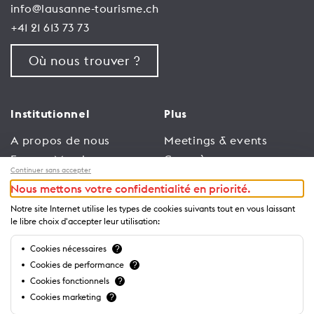
info@lausanne-tourisme.ch
+41 21 613 73 73
Où nous trouver ?
Institutionnel
Plus
A propos de nous
Meetings & events
Espace Membres
Congrès
Continuer sans accepter
Emploi
Trade
Nous mettons votre confidentialité en priorité.
Conditions générales
Espace Médias
Notre site Internet utilise les types de cookies suivants tout en vous laissant
d’utilisation
Annonceurs
le libre choix d'accepter leur utilisation:
Politique de
Brochures et guides
Cookies nécessaires
?
confidentialité
Cookies de performance
?
Cookies fonctionnels
?
Cookies marketing
?