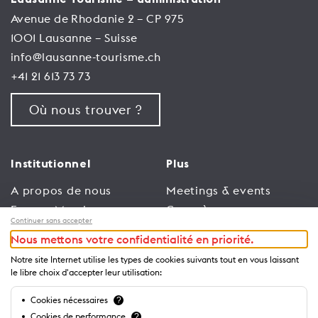
Avenue de Rhodanie 2 – CP 975
1001 Lausanne – Suisse
info@lausanne-tourisme.ch
+41 21 613 73 73
Où nous trouver ?
Institutionnel
Plus
A propos de nous
Meetings & events
Espace Membres
Congrès
Continuer sans accepter
Emploi
Trade
Nous mettons votre confidentialité en priorité.
Conditions générales
Espace Médias
Notre site Internet utilise les types de cookies suivants tout en vous laissant
d’utilisation
Annonceurs
le libre choix d'accepter leur utilisation:
Politique de
Brochures et guides
Cookies nécessaires
?
confidentialité
Cookies de performance
?