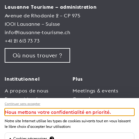
Lausanne Tourisme – administration
Avenue de Rhodanie 2 – CP 975
1001 Lausanne – Suisse
info@lausanne-tourisme.ch
+41 21 613 73 73
Où nous trouver ?
Institutionnel
Plus
A propos de nous
Meetings & events
Espace Membres
Congrès
Continuer sans accepter
Emploi
Trade
Nous mettons votre confidentialité en priorité.
Conditions générales
Espace Médias
Notre site Internet utilise les types de cookies suivants tout en vous laissant
d’utilisation
Annonceurs
le libre choix d'accepter leur utilisation:
Politique de
Brochures et guides
Cookies nécessaires
?