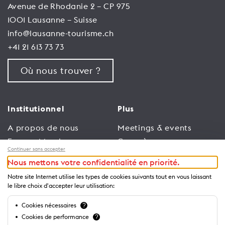
Avenue de Rhodanie 2 – CP 975
1001 Lausanne – Suisse
info@lausanne-tourisme.ch
+41 21 613 73 73
Où nous trouver ?
Institutionnel
Plus
A propos de nous
Meetings & events
Espace Membres
Congrès
Continuer sans accepter
Emploi
Trade
Nous mettons votre confidentialité en priorité.
Conditions générales
Espace Médias
Notre site Internet utilise les types de cookies suivants tout en vous laissant
d’utilisation
Annonceurs
le libre choix d'accepter leur utilisation:
Politique de
Brochures et guides
Cookies nécessaires
?
confidentialité
Cookies de performance
?