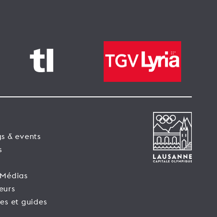
s & events
s
 Médias
eurs
es et guides