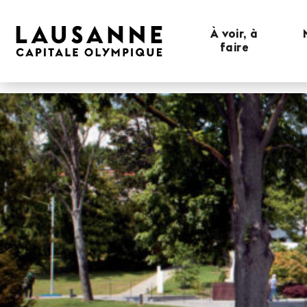
À voir, à
faire