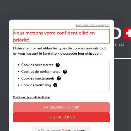
Continuer sans accepter
Nous mettons votre confidentialité en
priorité.
Notre site Internet utilise les types de cookies suivants tout
en vous laissant le libre choix d'accepter leur utilisation:
Cookies nécessaires
?
Contact
Cookies de performance
?
Cookies fonctionnels
?
Lausanne Tourisme – administration
Cookies marketing
?
Avenue de Rhodanie 2 – CP 975
1001 Lausanne – Suisse
Politique de confidentialité
info@lausanne-tourisme.ch
LAISSEZ-MOI CHOISIR
+41 21 613 73 73
TOUT ACCEPTER
Où nous trouver ?
Le Consentement
Suisse
par
biskoui