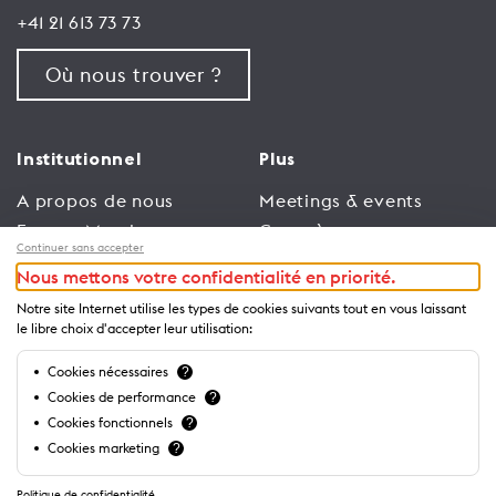
+41 21 613 73 73
Où nous trouver ?
Institutionnel
Plus
A propos de nous
Meetings & events
Espace Membres
Congrès
Continuer sans accepter
Emploi
Trade
Nous mettons votre confidentialité en priorité.
Conditions générales
Espace Médias
Notre site Internet utilise les types de cookies suivants tout en vous laissant
d’utilisation
Annonceurs
le libre choix d'accepter leur utilisation:
Politique de
Brochures et guides
Cookies nécessaires
?
confidentialité
Cookies de performance
?
Cookies fonctionnels
?
Cookies marketing
?
Politique de confidentialité