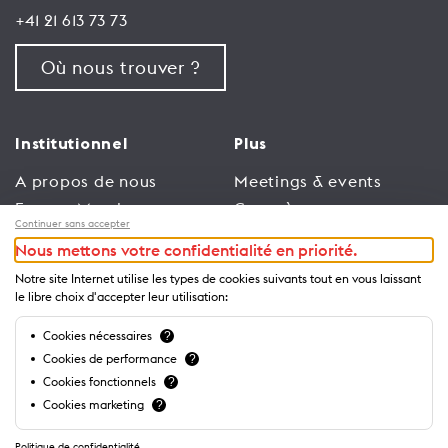
+41 21 613 73 73
Où nous trouver ?
Institutionnel
Plus
A propos de nous
Meetings & events
Espace Membres
Congrès
Continuer sans accepter
Emploi
Trade
Nous mettons votre confidentialité en priorité.
Conditions générales
Espace Médias
Notre site Internet utilise les types de cookies suivants tout en vous laissant
d’utilisation
Annonceurs
le libre choix d'accepter leur utilisation:
Politique de
Brochures et guides
Cookies nécessaires
?
confidentialité
Cookies de performance
?
Cookies fonctionnels
?
Cookies marketing
?
Politique de confidentialité