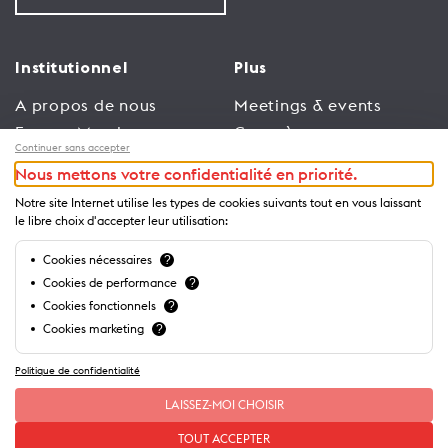
Institutionnel
Plus
A propos de nous
Meetings & events
Espace Membres
Congrès
Continuer sans accepter
Emploi
Trade
Nous mettons votre confidentialité en priorité.
Conditions générales
Espace Médias
Notre site Internet utilise les types de cookies suivants tout en vous laissant
d’utilisation
Annonceurs
le libre choix d'accepter leur utilisation:
Politique de
Brochures et guides
Cookies nécessaires
?
confidentialité
Cookies de performance
?
Cookies fonctionnels
?
Cookies marketing
?
Politique de confidentialité
LAISSEZ-MOI CHOISIR
TOUT ACCEPTER