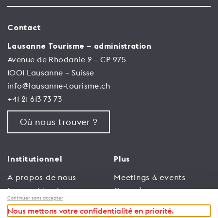
Contact
Lausanne Tourisme – administration
Avenue de Rhodanie 2 – CP 975
1001 Lausanne – Suisse
info@lausanne-tourisme.ch
+41 21 613 73 73
Où nous trouver ?
Institutionnel
Plus
A propos de nous
Meetings & events
Espace Membres
Congrès
Continuer sans accepter
Emploi
Trade
Nous mettons votre confidentialité en priorité.
Conditions générales
Espace Médias