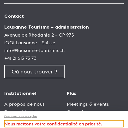
Contact
Lausanne Tourisme – administration
Avenue de Rhodanie 2 – CP 975
1001 Lausanne – Suisse
info@lausanne-tourisme.ch
+41 21 613 73 73
Où nous trouver ?
Institutionnel
Plus
A propos de nous
Meetings & events
Espace Membres
Congrès
Continuer sans accepter
Emploi
Trade
Nous mettons votre confidentialité en priorité.
Conditions générales
Espace Médias