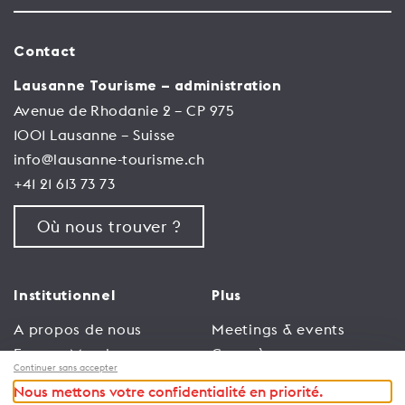
Contact
Lausanne Tourisme – administration
Avenue de Rhodanie 2 – CP 975
1001 Lausanne – Suisse
info@lausanne-tourisme.ch
+41 21 613 73 73
Où nous trouver ?
Institutionnel
Plus
A propos de nous
Meetings & events
Espace Membres
Congrès
Continuer sans accepter
Emploi
Trade
Nous mettons votre confidentialité en priorité.
Conditions générales
Espace Médias