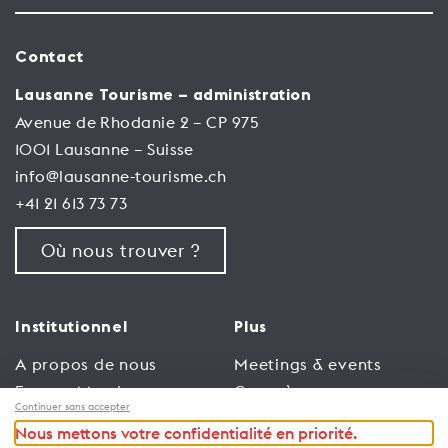
Contact
Lausanne Tourisme – administration
Avenue de Rhodanie 2 – CP 975
1001 Lausanne – Suisse
info@lausanne-tourisme.ch
+41 21 613 73 73
Où nous trouver ?
Institutionnel
Plus
A propos de nous
Meetings & events
Espace Membres
Congrès
Continuer sans accepter
Emploi
Trade
Nous mettons votre confidentialité en priorité.
Conditions générales
Espace Médias