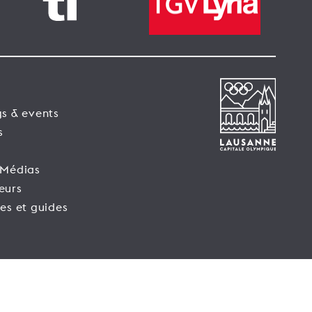
s & events
s
 Médias
eurs
es et guides