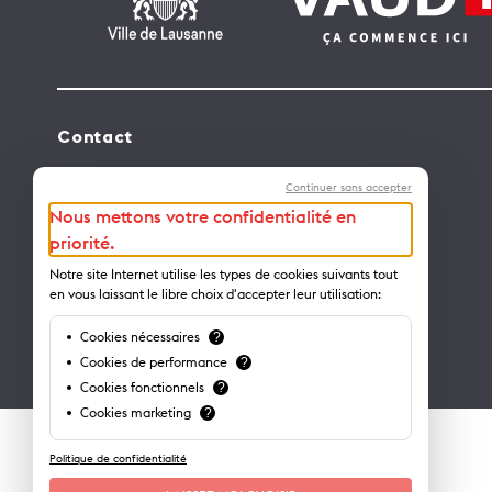
Contact
Lausanne Tourisme – administration
Continuer sans accepter
Avenue de Rhodanie 2 – CP 975
Nous mettons votre confidentialité en
1001 Lausanne – Suisse
priorité.
info@lausanne-tourisme.ch
Notre site Internet utilise les types de cookies suivants tout
en vous laissant le libre choix d'accepter leur utilisation:
+41 21 613 73 73
Cookies nécessaires
?
Où nous trouver ?
Cookies de performance
?
Cookies fonctionnels
?
Cookies marketing
?
Politique de confidentialité