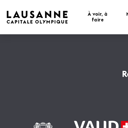
À voir, à
faire
R