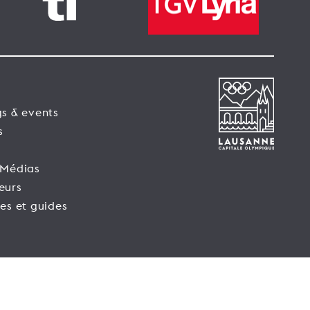
s & events
s
 Médias
eurs
es et guides