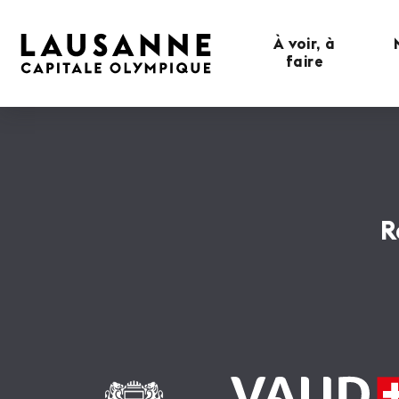
À voir, à
faire
R