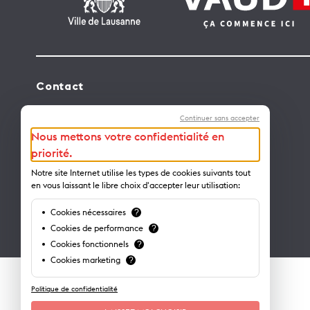
Contact
Lausanne Tourisme – administration
Continuer sans accepter
Avenue de Rhodanie 2 – CP 975
Nous mettons votre confidentialité en
1001 Lausanne – Suisse
priorité.
info@lausanne-tourisme.ch
Notre site Internet utilise les types de cookies suivants tout
en vous laissant le libre choix d'accepter leur utilisation:
+41 21 613 73 73
Cookies nécessaires
?
Où nous trouver ?
Cookies de performance
?
Cookies fonctionnels
?
Cookies marketing
?
Politique de confidentialité