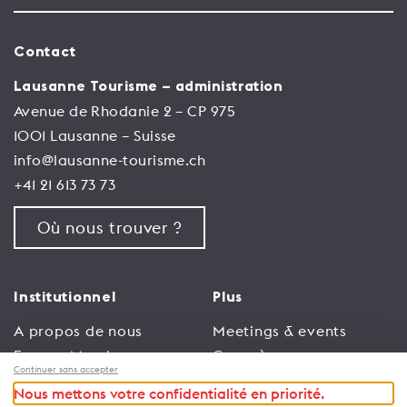
Contact
Lausanne Tourisme – administration
Avenue de Rhodanie 2 – CP 975
1001 Lausanne – Suisse
info@lausanne-tourisme.ch
+41 21 613 73 73
Où nous trouver ?
Institutionnel
Plus
A propos de nous
Meetings & events
Espace Membres
Congrès
Continuer sans accepter
Emploi
Trade
Nous mettons votre confidentialité en priorité.
Conditions générales
Espace Médias