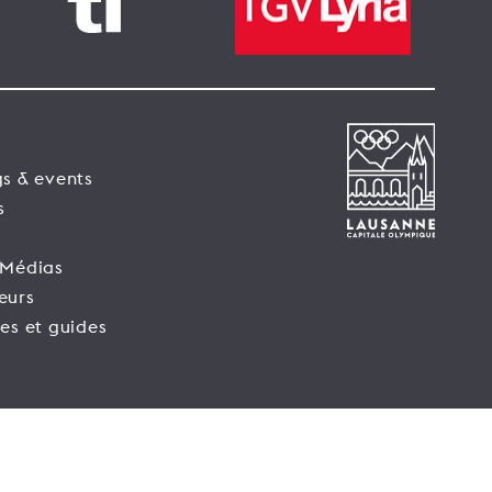
s & events
s
 Médias
eurs
es et guides