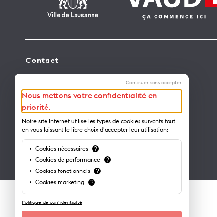
Contact
Lausanne Tourisme – administration
Continuer sans accepter
Avenue de Rhodanie 2 – CP 975
Nous mettons votre confidentialité en
1001 Lausanne – Suisse
priorité.
info@lausanne-tourisme.ch
Notre site Internet utilise les types de cookies suivants tout
en vous laissant le libre choix d'accepter leur utilisation:
+41 21 613 73 73
Cookies nécessaires
?
Où nous trouver ?
Cookies de performance
?
Cookies fonctionnels
?
Cookies marketing
?
Politique de confidentialité