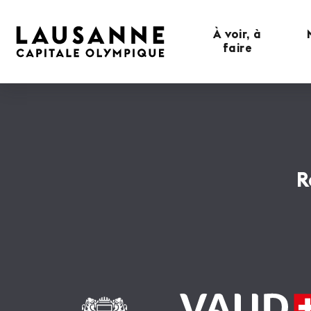
À voir, à
faire
R