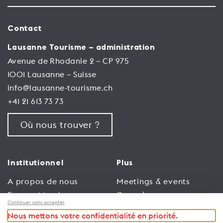
Contact
Lausanne Tourisme – administration
Avenue de Rhodanie 2 – CP 975
1001 Lausanne – Suisse
info@lausanne-tourisme.ch
+41 21 613 73 73
Où nous trouver ?
Institutionnel
Plus
A propos de nous
Meetings & events
Espace Membres
Congrès
Continuer sans accepter
Emploi
Trade
Nous mettons votre confidentialité en priorité.
Conditions générales
Espace Médias