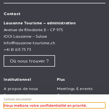
Contact
Lausanne Tourisme – administration
Avenue de Rhodanie 2 – CP 975
1001 Lausanne – Suisse
info@lausanne-tourisme.ch
+41 21 613 73 73
Où nous trouver ?
Institutionnel
Plus
A propos de nous
Meetings & events
Espace Membres
Congrès
Continuer sans accepter
Emploi
Trade
Nous mettons votre confidentialité en priorité.
Conditions générales
Espace Médias