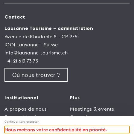
Contact
Lausanne Tourisme – administration
Avenue de Rhodanie 2 – CP 975
1001 Lausanne – Suisse
info@lausanne-tourisme.ch
+41 21 613 73 73
Où nous trouver ?
Institutionnel
Plus
A propos de nous
Meetings & events
Espace Membres
Congrès
Continuer sans accepter
Emploi
Trade
Nous mettons votre confidentialité en priorité.
Conditions générales
Espace Médias