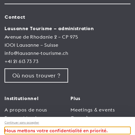
Contact
Lausanne Tourisme – administration
Avenue de Rhodanie 2 – CP 975
1001 Lausanne – Suisse
info@lausanne-tourisme.ch
+41 21 613 73 73
Où nous trouver ?
Institutionnel
Plus
A propos de nous
Meetings & events
Espace Membres
Congrès
Continuer sans accepter
Emploi
Trade
Nous mettons votre confidentialité en priorité.
Conditions générales
Espace Médias