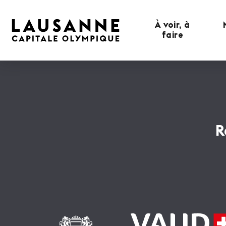
À voir, à
faire
R