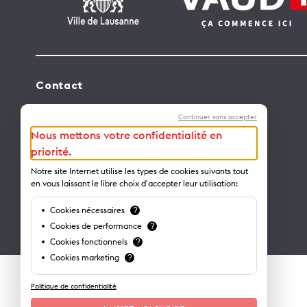
Contact
Lausanne Tourisme – administration
Continuer sans accepter
Avenue de Rhodanie 2 – CP 975
Nous mettons votre confidentialité en
1001 Lausanne – Suisse
priorité.
info@lausanne-tourisme.ch
Notre site Internet utilise les types de cookies suivants tout
en vous laissant le libre choix d'accepter leur utilisation:
+41 21 613 73 73
Cookies nécessaires
?
Où nous trouver ?
Cookies de performance
?
Cookies fonctionnels
?
Cookies marketing
?
Politique de confidentialité