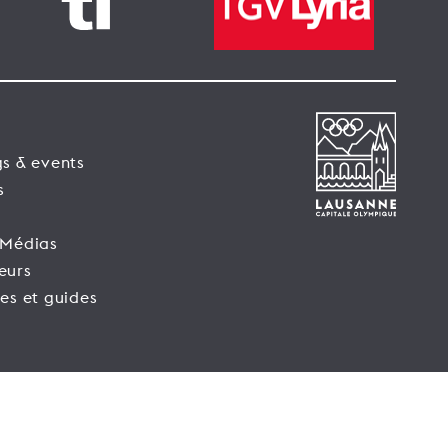
s & events
s
 Médias
eurs
es et guides