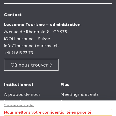
Contact
Lausanne Tourisme – administration
Avenue de Rhodanie 2 – CP 975
1001 Lausanne – Suisse
info@lausanne-tourisme.ch
+41 21 613 73 73
Où nous trouver ?
Institutionnel
Plus
A propos de nous
Meetings & events
Espace Membres
Congrès
Continuer sans accepter
Emploi
Trade
Nous mettons votre confidentialité en priorité.
Conditions générales
Espace Médias