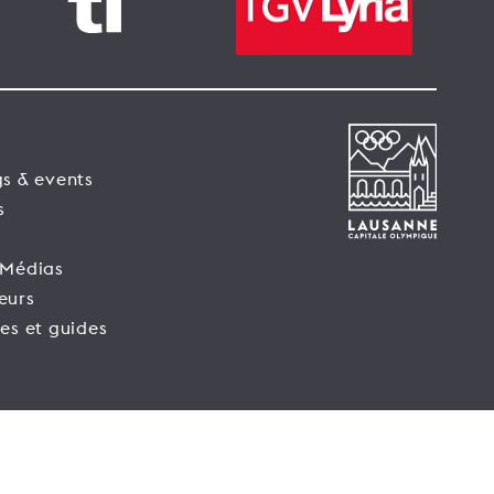
s & events
s
 Médias
eurs
es et guides