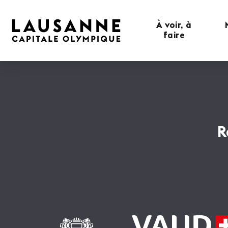
À voir, à
faire
R