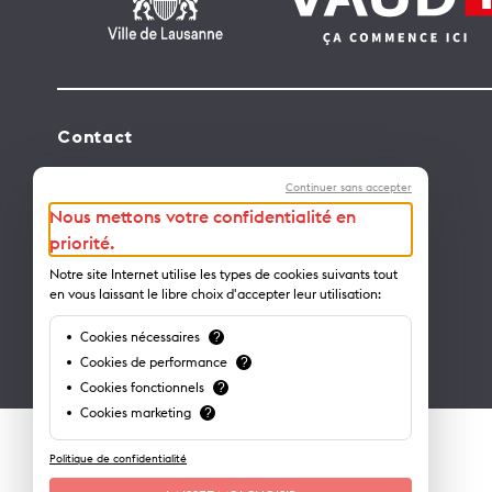
Contact
Lausanne Tourisme – administration
Continuer sans accepter
Avenue de Rhodanie 2 – CP 975
Nous mettons votre confidentialité en
1001 Lausanne – Suisse
priorité.
info@lausanne-tourisme.ch
Notre site Internet utilise les types de cookies suivants tout
en vous laissant le libre choix d'accepter leur utilisation:
+41 21 613 73 73
Cookies nécessaires
?
Où nous trouver ?
Cookies de performance
?
Cookies fonctionnels
?
Cookies marketing
?
Politique de confidentialité